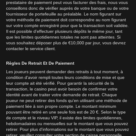
prestataire de paiement peut vous facturer des frais, nous vous
conseillons donc de vérifier auprès de votre banque ou de votre
fournisseur de portefeuille au préalable. Le nom figurant sur
votre méthode de paiement doit correspondre au nom figurant
sur votre compte enregistré pour que la transaction soit validée.
Il est possible d'effectuer plusieurs dépôts le même jour, tant
que les limites quotidiennes totales ne sont pas atteintes. Si
vous souhaitez déposer plus de €10,000 par jour, vous devrez
contacter le service client.
Règles De Retrait Et De Paiement
Les joueurs peuvent demander des retraits à tout moment, à
condition d'avoir rempli toutes leurs conditions de mise et que
leur compte ait été vérifié. Pour garantir la sécurité de la
transaction, le casino peut avoir besoin de confirmer votre
identité avant de traiter votre demande de retrait. Chaque
joueur ne peut retirer des fonds qu'en utilisant une méthode de
paiement liée à son propre compte. Le montant minimum
pouvant être retiré en une seule fois est de 20 €. Selon le type
de compte et le niveau VIP, il existe des limites quotidiennes,
hebdomadaires ou mensuelles sur le montant que vous pouvez
retirer. Pour plus d'informations sur le montant que vous pouvez
retirer, veuillez consulter votre section de caisse personnelle.