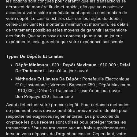
les options sont conçues pour garantir que les transactions se
déroulent de manière fluide et rapide, afin que vous puissiez
accéder à votre solde immédiatement après la confirmation de
votre dépôt. Le casino est très clair sur les règles de dépôt ;
celles-ci incluent les montants minimum et maximum, les délais
de traitement possibles et les moyens de garantir l'authenticité
des fonds. Que vous soyez un nouveau joueur ou un joueur
expérimenté, cela garantira que votre expérience soit simple.
Types De Dépôts Et Limites
Dépôt Minimum
: £20 ;
Dépôt Maximum
: £10,000 ;
Délai
De Traitement
: jusqu'à un jour ouvré
Méthodes Et Limites De Dépôt
: Portefeuille Électronique
€10 ; Instantané ; Virement Bancaire €50 ; Dépôt Maximum
: £10,000 ; Délai De Traitement : jusqu'à un jour ouvré ;
Bon Prépayé €10 ; Instantané
Avant d'effectuer votre premier dépôt. Pour certaines méthodes
de paiement, vous devrez peut-être prouver votre identité pour
respecter les exigences réglementaires. Les protocoles de
cryptage les plus récents sont utilisés pour protéger toutes les
transactions. Vous ne trouverez aucuns frais supplémentaires
lorsque vous déposez de l'argent au casino. Cependant, votre