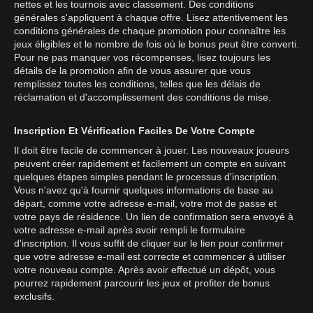
nettes et les tournois avec classement. Des conditions
générales s'appliquent à chaque offre. Lisez attentivement les
conditions générales de chaque promotion pour connaître les
jeux éligibles et le nombre de fois où le bonus peut être converti.
Pour ne pas manquer vos récompenses, lisez toujours les
détails de la promotion afin de vous assurer que vous
remplissez toutes les conditions, telles que les délais de
réclamation et d'accomplissement des conditions de mise.
Inscription Et Vérification Faciles De Votre Compte
Il doit être facile de commencer à jouer. Les nouveaux joueurs
peuvent créer rapidement et facilement un compte en suivant
quelques étapes simples pendant le processus d'inscription.
Vous n'avez qu'à fournir quelques informations de base au
départ, comme votre adresse e-mail, votre mot de passe et
votre pays de résidence. Un lien de confirmation sera envoyé à
votre adresse e-mail après avoir rempli le formulaire
d'inscription. Il vous suffit de cliquer sur le lien pour confirmer
que votre adresse e-mail est correcte et commencer à utiliser
votre nouveau compte. Après avoir effectué un dépôt, vous
pourrez rapidement parcourir les jeux et profiter de bonus
exclusifs.