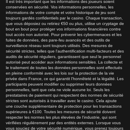
Il est très important que les informations des joueurs soient
conservées en sécurité. Vos informations personnelles, les
informations de votre compte et votre historique de jeu sont
toujours gardés confidentiels par le casino. Chaque transaction,
que vous déposiez ou retiriez €50 ou plus, utilise un cryptage de
bout en bout pour protéger vos informations financières contre
tout accès non autorisé. Pour prévenir les cybermenaces et les
fuites de données, des pare-feu avancés et des outils de
surveillance réseau sont toujours utilisés. Des mesures de
sécurité strictes, telles que l'authentification multi-facteurs et des
audits de sécurité réguliers, garantissent que seul le personnel
autorisé peut accéder aux informations sensibles. La collecte et
le traitement de toutes les données personnelles sont effectués
en pleine conformité avec les lois sur la protection de la vie
privée dans France, ce qui garantit l'honnêteté et la légalité. Les
participants peuvent modifier ou supprimer leurs données
personnelles, tant que cela ne viole aucune loi. Seuls les
prestataires de paiement qui respectent des normes de sécurité
strictes sont autorisés à travailler avec le casino. Cela ajoute
une couche supplémentaire de protection pour les transactions
supérieures à €100. Toutes les mesures de sécurité doivent
respecter les normes les plus élevées de l'industrie, qui sont
vérifiées régulièrement par des entités externes. Lorsque vous
vous souciez de votre sécurité numérique, vous prenez toujours