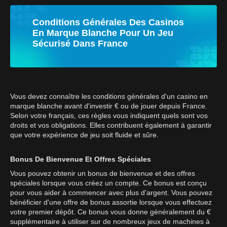
Conditions Générales Des Casinos
En Marque Blanche Pour Un Jeu
Sécurisé Dans France
Vous devez connaître les conditions générales d'un casino en
marque blanche avant d'investir € ou de jouer depuis France.
Selon votre français, ces règles vous indiquent quels sont vos
droits et vos obligations. Elles contribuent également à garantir
que votre expérience de jeu soit fluide et sûre.
Bonus De Bienvenue Et Offres Spéciales
Vous pouvez obtenir un bonus de bienvenue et des offres
spéciales lorsque vous créez un compte. Ce bonus est conçu
pour vous aider à commencer avec plus d'argent. Vous pouvez
bénéficier d'une offre de bonus assortie lorsque vous effectuez
votre premier dépôt. Ce bonus vous donne généralement du €
supplémentaire à utiliser sur de nombreux jeux de machines à