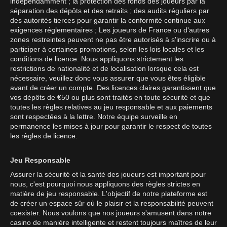
indépendamment ; la protection des fonds des joueurs par la
séparation des dépôts et des retraits ; des audits réguliers par
des autorités tierces pour garantir la conformité continue aux
exigences réglementaires ; Les joueurs de France ou d'autres
zones restreintes peuvent ne pas être autorisés à s'inscrire ou à
participer à certaines promotions, selon les lois locales et les
conditions de licence. Nous appliquons strictement les
restrictions de nationalité et de localisation lorsque cela est
nécessaire, veuillez donc vous assurer que vous êtes éligible
avant de créer un compte. Des licences claires garantissent que
vos dépôts de €50 ou plus sont traités en toute sécurité et que
toutes les règles relatives au jeu responsable et aux paiements
sont respectées à la lettre. Notre équipe surveille en
permanence les mises à jour pour garantir le respect de toutes
les règles de licence.
Jeu Responsable
Assurer la sécurité et la santé des joueurs est important pour
nous, c'est pourquoi nous appliquons des règles strictes en
matière de jeu responsable. L'objectif de notre plateforme est
de créer un espace sûr où le plaisir et la responsabilité peuvent
coexister. Nous voulons que nos joueurs s'amusent dans notre
casino de manière intelligente et restent toujours maîtres de leur