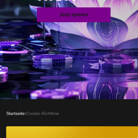
Jetzt spielen
Startseite
Cookie-Richtlinie