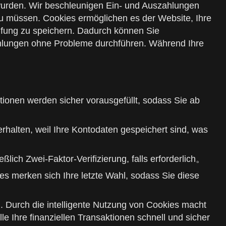
 wurden. Wir beschleunigen Ein- und Auszahlungen
zu müssen. Cookies ermöglichen es der Website, Ihre
rüfung zu speichern. Dadurch können Sie
zahlungen ohne Probleme durchführen. Während Ihre
tionen werden sicher vorausgefüllt, sodass Sie ab
halten, weil Ihre Kontodaten gespeichert sind, was
lich Zwei-Faktor-Verifizierung, falls erforderlich。
s merken sich Ihre letzte Wahl, sodass Sie diese
. Durch die intelligente Nutzung von Cookies macht
le Ihre finanziellen Transaktionen schnell und sicher