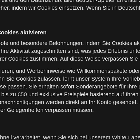
eit und den Datenschutz aller deutsch-Spieler an erste S
her, indem wir Cookies einsetzen. Wenn Sie in Deutschl
Cookies aktivieren
ebote und besondere Belohnungen, indem Sie Cookies ak
d Ihre Aktivität zugeschnitten sind, was jedes Erlebnis 
hrer Cookies zustimmen. Auf diese Weise verpassen Sie ni
igieren, und Werbehinweise wie Willkommenspakete ode
enn Sie Cookies zulassen, lernt unser System Ihre Vorl
ise passen. Sie erhalten sofort Sonderangebote für Ihre 
 zu €50 und exklusive Freispiele basierend auf Ihren jü
benachrichtigungen werden direkt an Ihr Konto gesendet, 
oder Gelegenheiten verpassen müssen.
ell verarbeitet, wenn Sie sich bei unserem White-Labe