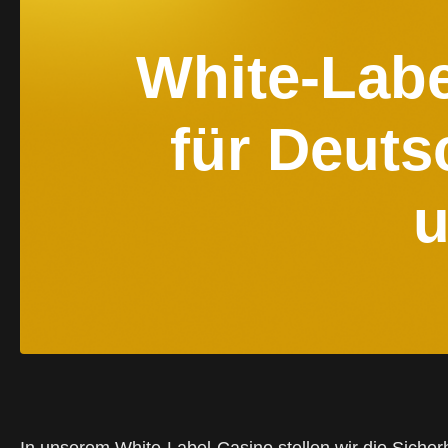
White-Labe
für Deuts
u