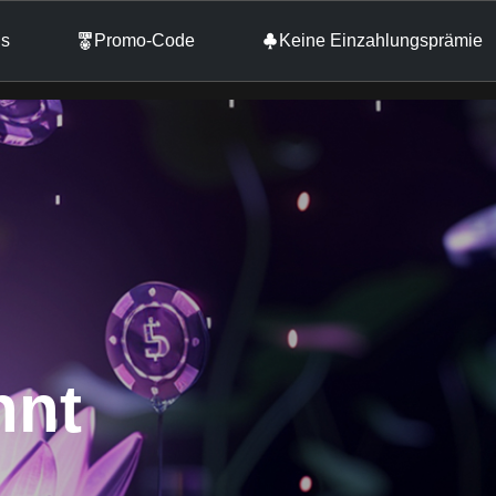
s
Promo-Code
Keine Einzahlungsprämie
nnt