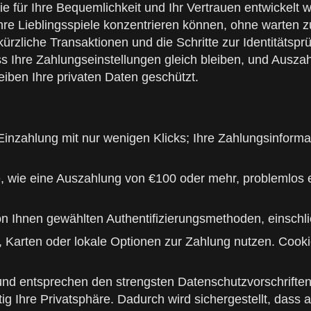
ie für Ihre Bequemlichkeit und Ihr Vertrauen entwickelt
Ihre Lieblingsspiele konzentrieren können, ohne warten 
rzliche Transaktionen und die Schritte zur Identitätsp
ss Ihre Zahlungseinstellungen gleich bleiben, und Aus
leiben Ihre privaten Daten geschützt.
Einzahlung mit nur wenigen Klicks; Ihre Zahlungsinforma
 wie eine Auszahlung von €100 oder mehr, problemlos er
 Ihnen gewählten Authentifizierungsmethoden, einschließ
Karten oder lokale Optionen zur Zahlung nutzen. Cookie
 und entsprechen den strengsten Datenschutzvorschriften
g Ihre Privatsphäre. Dadurch wird sichergestellt, dass al