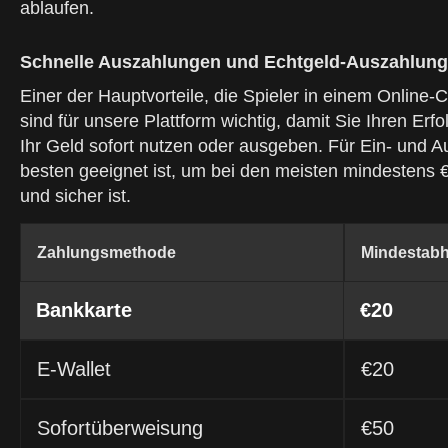
ablaufen.
Schnelle Auszahlungen und Echtgeld-Auszahlun
Einer der Hauptvorteile, die Spieler in einem Online
sind für unsere Plattform wichtig, damit Sie Ihren E
Ihr Geld sofort nutzen oder ausgeben. Für Ein- und 
besten geeignet ist, um bei den meisten mindestens €
und sicher ist.
Zahlungsmethode
Mindestab
Bankkarte
€20
E-Wallet
€20
Sofortüberweisung
€50