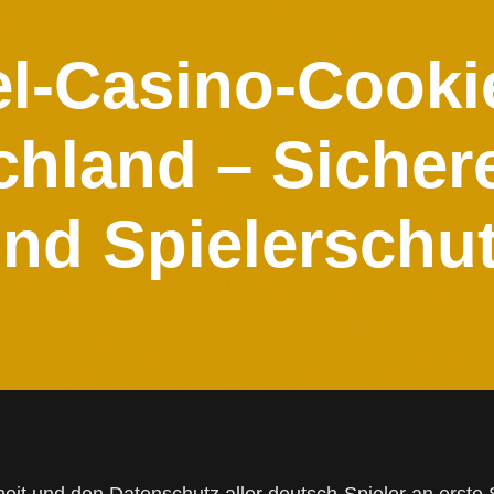
l-Casino-Cookie
chland – Sicher
nd Spielerschu