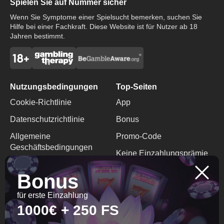
Spielen Sie auf Nummer sicher
Wenn Sie Symptome einer Spielsucht bemerken, suchen Sie
Hilfe bei einer Fachkraft. Diese Website ist für Nutzer ab 18
Jahren bestimmt.
Nutzungsbedingungen
Top-Seiten
Cookie-Richtlinie
App
Datenschutzrichtlinie
Bonus
Allgemeine
Promo-Code
Geschäftsbedingungen
Keine Einzahlungsprämie
Verantwortungsvolles
Bonus
Spielen
für erste Einzahlung
Kontakte
1000€ + 250 FS
+357 29 319466