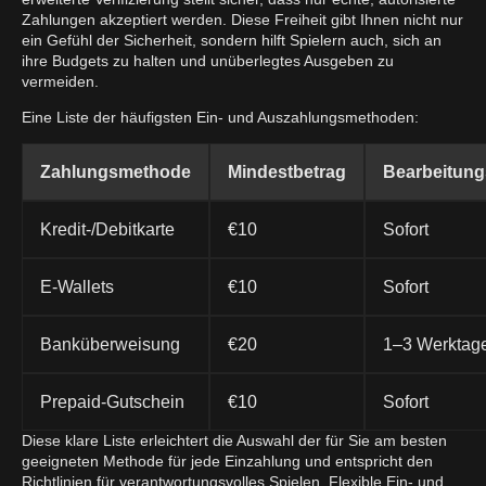
Zahlungen akzeptiert werden. Diese Freiheit gibt Ihnen nicht nur
ein Gefühl der Sicherheit, sondern hilft Spielern auch, sich an
ihre Budgets zu halten und unüberlegtes Ausgeben zu
vermeiden.
Eine Liste der häufigsten Ein- und Auszahlungsmethoden:
Zahlungsmethode
Mindestbetrag
Bearbeitung
Kredit-/Debitkarte
€10
Sofort
E-Wallets
€10
Sofort
Banküberweisung
€20
1–3 Werktag
Prepaid-Gutschein
€10
Sofort
Diese klare Liste erleichtert die Auswahl der für Sie am besten
geeigneten Methode für jede Einzahlung und entspricht den
Richtlinien für verantwortungsvolles Spielen. Flexible Ein- und