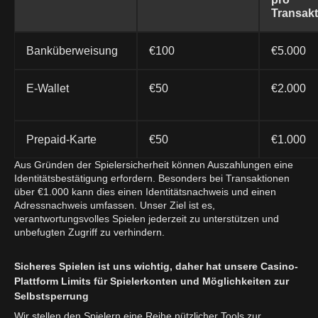
Transakt
Banküberweisung
€100
€5.000
E-Wallet
€50
€2.000
Prepaid-Karte
€50
€1.000
Aus Gründen der Spielersicherheit können Auszahlungen eine
Identitätsbestätigung erfordern. Besonders bei Transaktionen
über €1.000 kann dies einen Identitätsnachweis und einen
Adressnachweis umfassen. Unser Ziel ist es,
verantwortungsvolles Spielen jederzeit zu unterstützen und
unbefugten Zugriff zu verhindern.
Sicheres Spielen ist uns wichtig, daher hat unsere Casino-
Plattform Limits für Spielerkonten und Möglichkeiten zur
Selbstsperrung
Wir stellen den Spielern eine Reihe nützlicher Tools zur