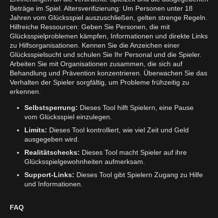
Beträge im Spiel. Altersverifizierung: Um Personen unter 18
Jahren vom Glücksspiel auszuschließen, gelten strenge Regeln.
Hilfreiche Ressourcen: Geben Sie Personen, die mit
Glücksspielproblemen kämpfen, Informationen und direkte Links
zu Hilfsorganisationen. Kennen Sie die Anzeichen einer
Glücksspielsucht und schulen Sie Ihr Personal und die Spieler.
Arbeiten Sie mit Organisationen zusammen, die sich auf
Behandlung und Prävention konzentrieren. Überwachen Sie das
Verhalten der Spieler sorgfältig, um Probleme frühzeitig zu
erkennen.
Selbstsperrung:
Dieses Tool hilft Spielern, eine Pause
vom Glücksspiel einzulegen.
Limits:
Dieses Tool kontrolliert, wie viel Zeit und Geld
ausgegeben wird.
Realitätschecks:
Dieses Tool macht Spieler auf ihre
Glücksspielgewohnheiten aufmerksam.
Support-Links:
Dieses Tool gibt Spielern Zugang zu Hilfe
und Informationen.
FAQ