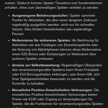
nutzen. Dadurch können Spieler Treueboni und Sonderaktionen
erhalten, ohne zum übermäßigen Spielen verleitet zu werden.
Ausgewogene Belohnungsstufen:
Spieler sammeln
Punkte für Aktivitäten, die über einen längeren Zeitraum
regelmäßig ausgeführt werden, nicht nur für schnelles
Setzen. Dies fördert Gewohnheiten wie regelmäßige
Pausen.
Meilensteine für sichereres Spielen:
Als Belohnung für
Aktivitäten wie das Festlegen von Einzahlungslimits oder
die Nutzung von Abkühlphasen können diese Meilensteine
einen €25-Bonus oder Einladungen zu Webinaren über
sicheres Spielen umfassen.
Anreize zur Selbstbewertung:
Regelmäßiges Überprüfen
des verantwortungsvollen Spielens kann Ihnen Freispiele
oder €10 Bonusguthaben einbringen, was Ihnen hilft, sich
Ihrer Spielgewohnheiten bewusster zu werden und die
Kontrolle zu behalten.
Monatliche Positive-Gewohnheiten-Verlosungen:
Die
monatlichen Positive-Gewohnheiten-Verlosungen bieten
Preise wie €100 oder Zugang zu Veranstaltungen für
Spieler, die die Funktionen für verantwortungsvolles Spielen