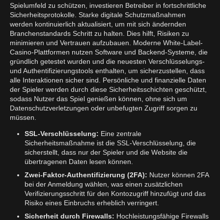
Spielumfeld zu schützen, investieren Betreiber in fortschrittliche
Sicherheitsprotokolle. Starke digitale Schutzmaßnahmen
werden kontinuierlich aktualisiert, um mit sich ändernden
Branchenstandards Schritt zu halten. Dies hilft, Risiken zu
minimieren und Vertrauen aufzubauen. Moderne White-Label-
Casino-Plattformen nutzen Software und Backend-Systeme, die
gründlich getestet wurden und die neuesten Verschlüsselungs-
und Authentifizierungstools enthalten, um sicherzustellen, dass
alle Interaktionen sicher sind. Persönliche und finanzielle Daten
der Spieler werden durch diese Sicherheitsschichten geschützt,
sodass Nutzer das Spiel genießen können, ohne sich um
Datenschutzverletzungen oder unbefugten Zugriff sorgen zu
müssen.
SSL-Verschlüsselung:
Eine zentrale
Sicherheitsmaßnahme ist die SSL-Verschlüsselung, die
sicherstellt, dass nur der Spieler und die Website die
übertragenen Daten lesen können.
Zwei-Faktor-Authentifizierung (2FA):
Nutzer können 2FA
bei der Anmeldung wählen, was einen zusätzlichen
Verifizierungsschritt für den Kontozugriff hinzufügt und das
Risiko eines Einbruchs erheblich verringert.
Sicherheit durch Firewalls:
Hochleistungsfähige Firewalls