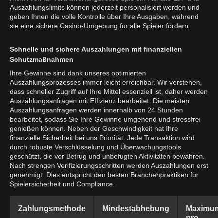
Auszahlungslimits können jederzeit personalisiert werden und
geben Ihnen die volle Kontrolle über Ihre Ausgaben, während
sie eine sichere Casino-Umgebung für alle Spieler fördern.
Schnelle und sichere Auszahlungen mit finanziellen
Schutzmaßnahmen
Ihre Gewinne sind dank unseres optimierten
Auszahlungsprozesses immer leicht erreichbar. Wir verstehen,
dass schneller Zugriff auf Ihre Mittel essenziell ist, daher werden
Auszahlungsanfragen mit Effizienz bearbeitet. Die meisten
Auszahlungsanfragen werden innerhalb von 24 Stunden
bearbeitet, sodass Sie Ihre Gewinne umgehend und stressfrei
genießen können. Neben der Geschwindigkeit hat Ihre
finanzielle Sicherheit bei uns Priorität. Jede Transaktion wird
durch robuste Verschlüsselung und Überwachungstools
geschützt, die vor Betrug und unbefugten Aktivitäten bewahren.
Nach strengen Verifizierungsschritten werden Auszahlungen erst
genehmigt. Dies entspricht den besten Branchenpraktiken für
Spielersicherheit und Compliance.
Zahlungsmethode
Mindestabhebung
Maximu
pro