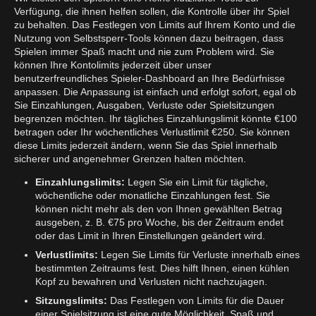
Verfügung, die ihnen helfen sollen, die Kontrolle über ihr Spiel
zu behalten. Das Festlegen von Limits auf Ihrem Konto und die
Nutzung von Selbstsperr-Tools können dazu beitragen, dass
Spielen immer Spaß macht und nie zum Problem wird. Sie
können Ihre Kontolimits jederzeit über unser
benutzerfreundliches Spieler-Dashboard an Ihre Bedürfnisse
anpassen. Die Anpassung ist einfach und erfolgt sofort, egal ob
Sie Einzahlungen, Ausgaben, Verluste oder Spielsitzungen
begrenzen möchten. Ihr tägliches Einzahlungslimit könnte €100
betragen oder Ihr wöchentliches Verlustlimit €250. Sie können
diese Limits jederzeit ändern, wenn Sie das Spiel innerhalb
sicherer und angenehmer Grenzen halten möchten.
Einzahlungslimits:
Legen Sie ein Limit für tägliche,
wöchentliche oder monatliche Einzahlungen fest. Sie
können nicht mehr als den von Ihnen gewählten Betrag
ausgeben, z. B. €75 pro Woche, bis der Zeitraum endet
oder das Limit in Ihren Einstellungen geändert wird.
Verlustlimits:
Legen Sie Limits für Verluste innerhalb eines
bestimmten Zeitraums fest. Dies hilft Ihnen, einen kühlen
Kopf zu bewahren und Verlusten nicht nachzujagen.
Sitzungslimits:
Das Festlegen von Limits für die Dauer
einer Spielsitzung ist eine gute Möglichkeit, Spaß und