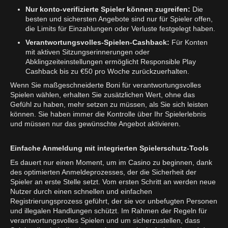
Nur konto-verifizierte Spieler können zugreifen:
Die
besten und sichersten Angebote sind nur für Spieler offen,
die Limits für Einzahlungen oder Verluste festgelegt haben.
Verantwortungsvolles-Spielen-Cashback:
Für Konten
mit aktiven Sitzungserinnerungen oder
Abklingzeiteinstellungen ermöglicht Responsible Play
Cashback bis zu €50 pro Woche zurückzuerhalten.
Wenn Sie maßgeschneiderte Boni für verantwortungsvolles
Spielen wählen, erhalten Sie zusätzlichen Wert, ohne das
Gefühl zu haben, mehr setzen zu müssen, als Sie sich leisten
können. Sie haben immer die Kontrolle über Ihr Spielerlebnis
und müssen nur das gewünschte Angebot aktivieren.
Einfache Anmeldung mit integrierten Spielerschutz-Tools
Es dauert nur einen Moment, um im Casino zu beginnen, dank
des optimierten Anmeldeprozesses, der die Sicherheit der
Spieler an erste Stelle setzt. Vom ersten Schritt an werden neue
Nutzer durch einen schnellen und einfachen
Registrierungsprozess geführt, der sie vor unbefugten Personen
und illegalen Handlungen schützt. Im Rahmen der Regeln für
verantwortungsvolles Spielen und um sicherzustellen, dass