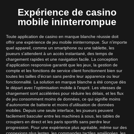
Expérience de casino
mobile ininterrompue
Toute application de casino en marque blanche réussie doit
offrir une expérience de jeu mobile ininterrompue. Sur n'importe
quel appareil, comme un smartphone ou une tablette, les
joueurs s'attendent à un accès instantané, des temps de
chargement rapides et une navigation facile. La conception
d'application responsive garantit que les jeux, la gestion de
compte et les fonctions de service client fonctionnent bien sur
toutes les tailles d'écran sans perdre leur apparence ou leur
fonctionnalité. La solution en marque blanche a été conçue dès
le départ avec l'optimisation mobile à l'esprit. Les vitesses de
chargement sont accélérées pour réduire les délais, et les flux
de jeu consomment moins de données, ce qui signifie moins
d'autonomie de batterie et moins d'utilisation de données
mobiles. Depuis une seule interface, les joueurs peuvent
facilement basculer entre les machines à sous, les tables de
croupiers en direct et les paris sportifs sans perdre leur
progression. Pour une expérience plus agréable, même sur des
connexions plus lentes, les commandes tactiles améliorées, les