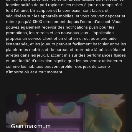
fonctionnalités de pari rapide et les mises à jour en temps réel
font l'affaire. L'inscription et la connexion sont faciles et
sécurisées sur les appareils mobiles, et vous pouvez déposer et
retirer jusqu'à €500 directement depuis l'écran d'accueil. Vous
pouvez également recevoir des notifications push pour les
promotions, les retraits et les nouveaux jeux. L'application
propose un service client et un chat en direct pour une aide
instantanée, et les joueurs peuvent facilement basculer entre les
plateformes mobiles et de bureau et reprendre là où ils s'étaient
arrêtés dans les jeux. L'accent mis sur des performances fluides
et une facilité d'utilisation signifie que les nouveaux utilisateurs
comme les habitués peuvent profiter des jeux de casino
n'importe où et à tout moment.
Gain maximum