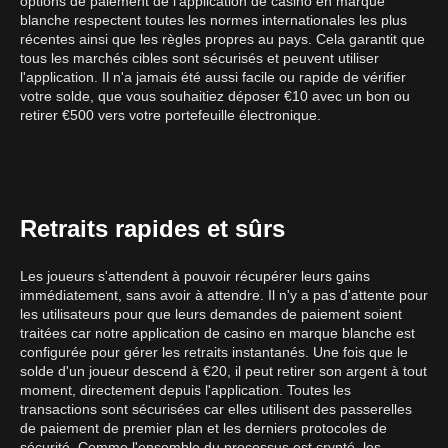
options de paiement de l'application de casino en marque
blanche respectent toutes les normes internationales les plus
récentes ainsi que les règles propres au pays. Cela garantit que
tous les marchés cibles sont sécurisés et peuvent utiliser
l'application. Il n'a jamais été aussi facile ou rapide de vérifier
votre solde, que vous souhaitiez déposer €10 avec un bon ou
retirer €500 vers votre portefeuille électronique.
Retraits rapides et sûrs
Les joueurs s'attendent à pouvoir récupérer leurs gains
immédiatement, sans avoir à attendre. Il n'y a pas d'attente pour
les utilisateurs pour que leurs demandes de paiement soient
traitées car notre application de casino en marque blanche est
configurée pour gérer les retraits instantanés. Une fois que le
solde d'un joueur descend à €20, il peut retirer son argent à tout
moment, directement depuis l'application. Toutes les
transactions sont sécurisées car elles utilisent des passerelles
de paiement de premier plan et les derniers protocoles de
sécurité. Comme l'ensemble du processus est crypté, les