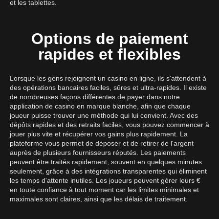
et les tablettes.
Options de paiement
rapides et flexibles
Lorsque les gens rejoignent un casino en ligne, ils s'attendent à
des opérations bancaires faciles, sûres et ultra-rapides. Il existe
de nombreuses façons différentes de payer dans notre
application de casino en marque blanche, afin que chaque
joueur puisse trouver une méthode qui lui convient. Avec des
dépôts rapides et des retraits faciles, vous pouvez commencer à
jouer plus vite et récupérer vos gains plus rapidement. La
plateforme vous permet de déposer et de retirer de l'argent
auprès de plusieurs fournisseurs réputés. Les paiements
peuvent être traités rapidement, souvent en quelques minutes
seulement, grâce à des intégrations transparentes qui éliminent
les temps d'attente inutiles. Les joueurs peuvent gérer leurs €
en toute confiance à tout moment car les limites minimales et
maximales sont claires, ainsi que les délais de traitement.