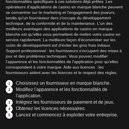
fonctionnalités spécifiques à ces solutions déjà prêtes. Les
opérateurs d'applications de casino en marque blanche peuvent
se concentrer sur le marketing et l'engagement des joueurs,
tandis qu'un fournisseur tiers s'occupe du développement
technique, de la conformité et de la maintenance. L'un des
meilleurs avantages des applications de casino en marque
blanche est qu'elles vous permettent de mettre votre casino en
service rapidement. La meilleure façon d'économiser sur les
coûts de développement est d'éviter les gros frais initiaux.
Support professionnel : les fournisseurs s'occupent des mises à
jour et des problèmes techniques. Vous pouvez modifier
l'apparence et les fonctionnalités de l'application pour qu'elles
correspondent à votre marque. Aide aux licences : les
fournisseurs aident avec les licences et le respect des règles.
Choisissez un fournisseur en marque blanche.
Modifiez l'apparence et les fonctionnalités de
l'application.
Intégrez les fournisseurs de paiement et de jeux.
Obtenez les licences nécessaires.
Lancez et commencez à exploiter votre entreprise.