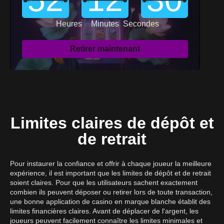
52
12
28
Heures
Minutes
Secondes
Retirer maintenant
Limites claires de dépôt et
de retrait
Pour instaurer la confiance et offrir à chaque joueur la meilleure
expérience, il est important que les limites de dépôt et de retrait
soient claires. Pour que les utilisateurs sachent exactement
combien ils peuvent déposer ou retirer lors de toute transaction,
une bonne application de casino en marque blanche établit des
limites financières claires. Avant de déplacer de l'argent, les
joueurs peuvent facilement connaître les limites minimales et