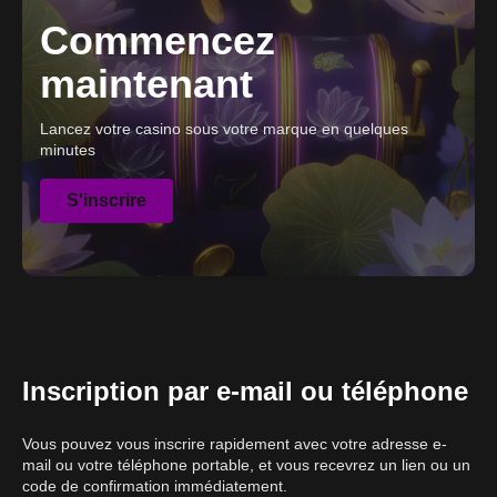
Commencez
maintenant
Lancez votre casino sous votre marque en quelques
minutes
S'inscrire
Inscription par e-mail ou téléphone
Vous pouvez vous inscrire rapidement avec votre adresse e-
mail ou votre téléphone portable, et vous recevrez un lien ou un
code de confirmation immédiatement.