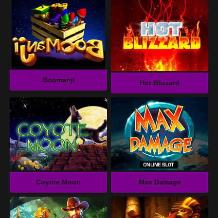
Fairy Gate
Hot Blizzard
Coyote Moon
Max Damage