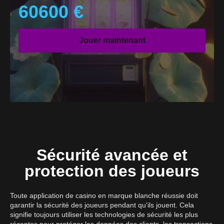
60600 €
Jouer maintenant
Sécurité avancée et
protection des joueurs
Toute application de casino en marque blanche réussie doit
garantir la sécurité des joueurs pendant qu'ils jouent. Cela
signifie toujours utiliser les technologies de sécurité les plus