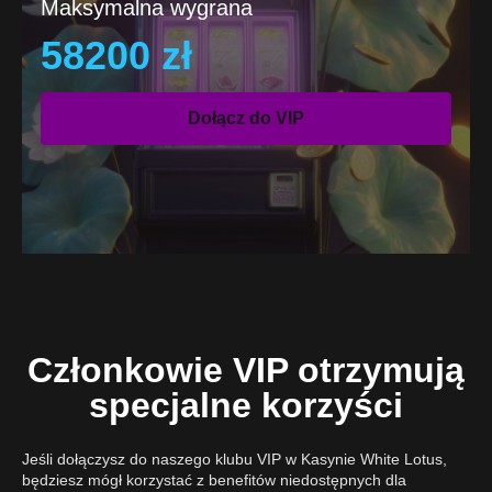
Maksymalna wygrana
58200 zł
Dołącz do VIP
Członkowie VIP otrzymują
specjalne korzyści
Jeśli dołączysz do naszego klubu VIP w Kasynie White Lotus,
będziesz mógł korzystać z benefitów niedostępnych dla