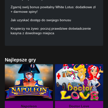
Zgarnij swój bonus powitalny White Lotus: dodatkowe zł
+ darmowe spiny!
Jak uzyskać dostęp do swojego bonusu
Krupierzy na żywo: poczuj prawdziwe doświadczenie
kasyna z dowolnego miejsca
Cotygodniowe oferty w Kasynie White Lotus: turnieje,
spiny i cashback
Cashback i turnieje: ciągłe szanse
Najlepsze gry
Zostań VIP-em w Kasynie White Lotus: odblokuj
ekskluzywne nagrody
Członkowie VIP otrzymują specjalne korzyści
Graj bezpiecznie i z pewnością w Kasynie White Lotus:
licencjonowane i bezpieczne w Polska
Jak dbamy o bezpieczeństwo każdego gracza
Kasyno White Lotus na telefonie: graj kiedykolwiek i
Napoleon
Doctor Love