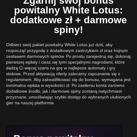
Zgarnij swój bonus
powitalny White Lotus:
dodatkowe zł + darmowe
spiny!
Odbierz swój pakiet powitalny White Lotus już dziś, aby
rozpocząć przygodę z dodatkowym zastrzykiem zł oraz hojnym
zestawem darmowych spinów. Po prostu zarejestruj się, dokonaj
pierwszej wpłaty i ciesz się tymi specjalnymi nagrodami, które
dadzą Ci więcej szans na grę w najlepsze automaty i gry
stołowe. Przed aktywacją oferty zalecamy zapoznanie się z
regulaminem. Aby zakwalifikować się do bonusu, wymagana jest
minimalna wpłata w wysokości zł. Po zasileniu konta zarówno
dodatkowe środki, jak i darmowe spiny zostaną natychmiast
przyznane, umożliwiając szybki dostęp do wybranych ulubionych
gier na naszej platformie.