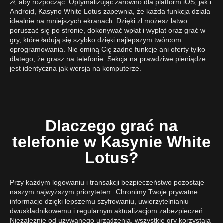
zł, aby rozpocząć. Optymalizując zarówno dla platform iOS, jak i
Android, Kasyno White Lotus zapewnia, że każda funkcja działa
idealnie na mniejszych ekranach. Dzięki zł możesz łatwo
poruszać się po stronie, dokonywać wpłat i wypłat oraz grać w
gry, które ładują się szybko dzięki najlepszym twórcom
oprogramowania. Nie ominą Cię żadne funkcje ani oferty tylko
dlatego, że grasz na telefonie. Sekcja na prawdziwe pieniądze
jest identyczna jak wersja na komputerze.
Dlaczego grać na
telefonie w Kasynie White
Lotus?
Przy każdym logowaniu i transakcji bezpieczeństwo pozostaje
naszym najwyższym priorytetem. Chronimy Twoje prywatne
informacje dzięki lepszemu szyfrowaniu, uwierzytelnianiu
dwuskładnikowemu i regularnym aktualizacjom zabezpieczeń.
Niezależnie od używanego urządzenia, wszystkie gry korzystają