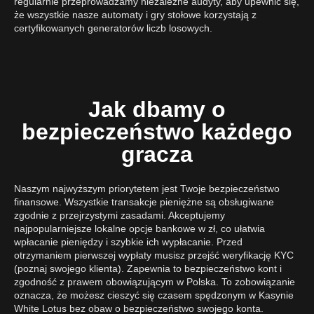
regularnie przeprowadzamy niezależne audyty, aby upewnić się,
że wszystkie nasze automaty i gry stołowe korzystają z
certyfikowanych generatorów liczb losowych.
Jak dbamy o
bezpieczeństwo każdego
gracza
Naszym najwyższym priorytetem jest Twoje bezpieczeństwo
finansowe. Wszystkie transakcje pieniężne są obsługiwane
zgodnie z przejrzystymi zasadami. Akceptujemy
najpopularniejsze lokalne opcje bankowe w zł, co ułatwia
wpłacanie pieniędzy i szybkie ich wypłacanie. Przed
otrzymaniem pierwszej wypłaty musisz przejść weryfikację KYC
(poznaj swojego klienta). Zapewnia to bezpieczeństwo kont i
zgodność z prawem obowiązującym w Polska. To zobowiązanie
oznacza, że możesz cieszyć się czasem spędzonym w Kasynie
White Lotus bez obaw o bezpieczeństwo swojego konta.