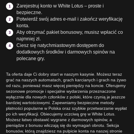
Zarejestruj konto w White Lotus – proste i
bezpieczne.
Potwierdź swój adres e-mail i zakończ weryfikację
konta.
Aby otrzymać pakiet bonusowy, musisz wpłacić co
najmniej zł.
Ciesz się natychmiastowym dostępem do
dodatkowych środków i darmowych spinów na
polecane gry.
Ta oferta daje Ci dobry start w naszym kasynie. Możesz teraz
grać na naszych automatach, grach karcianych i grach na żywo
od razu, ponieważ masz więcej pieniędzy na koncie. Oferujemy
sezonowe promocje i specjalne wydarzenia przeznaczone
wyłącznie dla nowych członków z polski, które czynią je jeszcze
bardziej wartościowymi. Zapewniamy bezpieczne metody
płatności popularne w Polska oraz szybkie przetwarzanie wypłat
po ich weryfikacji. Obiecujemy uczciwą grę w White Lotus.
Możesz łatwo obstawić wygrane z darmowych spinów, a
pieniądze z bonusu wliczają się do wymagań obrotu. Sekcja
bonusów, którą znajdziesz na pulpicie konta na naszej stronie