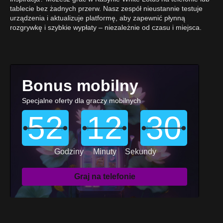
tablecie bez żadnych przerw. Nasz zespół nieustannie testuje
urządzenia i aktualizuje platformę, aby zapewnić płynną
rozgrywkę i szybkie wypłaty – niezależnie od czasu i miejsca.
Bonus mobilny
Specjalne oferty dla graczy mobilnych
52
12
28
Godziny
Minuty
Sekundy
Graj na telefonie