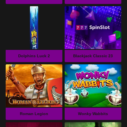
gdziekolwiek!
Dlaczego grać na telefonie w Kasynie White Lotus?
Dołącz do specjalnych wydarzeń w Kasynie White
Lotus: wygraj duże dzięki festiwalom Polska!
Jak dołączyć i wygrać
Dołącz do zwycięzców Kasyna White Lotus: ludzie w
Polska zarabiają pieniądze!
Jack and the Beanstalk
Blackjack Classic 23
Jak gracze z Polska wygrywają w Kasynie White Lotus
Dobre sposoby wpłaty w White Lotus
Ważne opcje płatności w White Lotus
Roman Legion
Wonky Wabbits