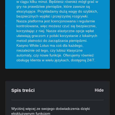
w ciągu kilku minut. Będziesz również mógł grać w
gry na prawdziwe pieniądze, które zawsze są
ekscytujące. Przykładamy dużą wagę do szybkich,
bezpiecznych wypłat i przejrzystej rozgrywki.
Nasza platforma jest licencjonowana i regularnie
kontrolowana, więc możesz czuć się bezpiecznie,
korzystając z niej. Nasze elastyczne opcje wpłat
ułatwiają graczom z polski korzystanie z lokalnych
metod płatności do zarządzania pieniędzmi.
Kasyno White Lotus ma coś dla każdego,
niezależnie od tego, czy lubisz klasyczne
automaty, czy nowe funkcje. Oferujemy również
obsługę klienta w wielu językach, dostępną 24/7.
Spis treści
Hide
Wyciśnij więcej ze swojego doświadczenia dzięki
ekskluzywnym funkcjom