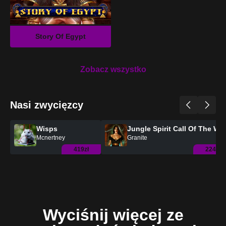
Story Of Egypt
Zobacz wszystko
Nasi zwycięzcy
Wisps
Jungle Spirit Call Of The Wil
Mcnertney
Granite
419zł
224zł
Wyciśnij więcej ze