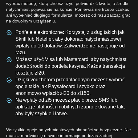
wybrać metodę, którą chcesz użyć, potwierdzić kwotę, a środki
natychmiast pojawią się na koncie. Ponieważ nie trzeba czekać
ani wypełniać długiego formularza, możesz od razu zacząć grać
na dowolnym urządzeniu.
Portfele elektroniczne: Korzystaj z usług takich jak
Skrill lub Neteller, aby dokonać natychmiastowej
wpłaty do 10 dolarów. Zatwierdzenie następuje od
razu.
Możesz użyć Visa lub Mastercard, aby natychmiast
dodać środki do portfela kasyna. Każda transakcja
kosztuje zł20.
Dzięki voucherom przedpłaconym możesz wybrać
opcje takie jak Paysafecard i szybko oraz
anonimowo wpłacić zł20 do zł150.
Na wpłaty od zł5 możesz płacić przez SMS lub
aplikacje płatności mobilnych zaprojektowane tak,
aby były szybkie i łatwe.
Wszystkie opcje natychmiastowych płatności są bezpieczne. Nie
musisz martwić się o swoje informacje podczas żadnej