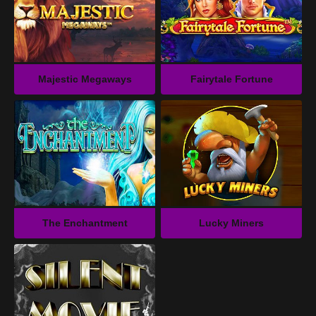
Majestic Megaways
Fairytale Fortune
The Enchantment
Lucky Miners