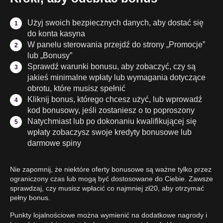
Użyj swoich bezpiecznych danych, aby dostać się
do konta kasyna
W panelu sterowania przejdź do strony „Promocje”
lub „Bonusy”
Sprawdź warunki bonusu, aby zobaczyć, czy są
jakieś minimalne wpłaty lub wymagania dotyczące
obrotu, które musisz spełnić
Kliknij bonus, którego chcesz użyć, lub wprowadź
kod bonusowy, jeśli zostaniesz o to poproszony
Natychmiast lub po dokonaniu kwalifikującej się
wpłaty zobaczysz swoje kredyty bonusowe lub
darmowe spiny
Nie zapomnij, że niektóre oferty bonusowe są ważne tylko przez
ograniczony czas lub mogą być dostosowane do Ciebie. Zawsze
sprawdzaj, czy musisz wpłacić co najmniej zł20, aby otrzymać
pełny bonus.
Punkty lojalnościowe można wymienić na dodatkowe nagrody i