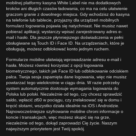
mobilnej platformy kasyna White Label nie ma dodatkowych
kroków ani długich czasów ładowania, co ma na celu ułatwienie
graczom granie z dowolnego miejsca. Gdy wchodzisz do kasyna
na telefonie lub tablecie, przyjazny dla urządzeń mobilnych
formularz logowania pojawia się natychmiast. Nie musisz nawet
pobierać aplikacji; wystarczy wpisać zarejestrowany adres e-
mail i hasło. Dla jeszcze płynniejszego doświadczenia w pełni
obsługiwane są Touch ID i Face ID. Na urządzeniach, które je
obsługują, możesz odblokować konto jednym ruchem.
Formularze mobilne ułatwiają wprowadzanie adresu e-mail i
hasła. Możesz również korzystać z opcji logowania
biometrycznego, takich jak Face ID lub odblokowanie odciskiem
palca. Twoja sesja zapamięta dane logowania, więc nie musisz
powtarzać tego wielokrotnie w ciągu dnia. W razie potrzeby
system automatycznie dostosuje wymagania logowania do
Polska lub polski. Niezależnie od tego, czy chcesz sprawdzić
saldo, wpłacić zł50 w pociągu, czy zrelaksować się w domu i
kręcić slotami, wszystko działa idealnie na iOS i Androidzie.
Najnowocześniejsze szyfrowanie mobilne chroni informacje o
koncie i transakcjach, więc możesz skupić się na grze,
niezależnie od tego, dokąd zaprowadzi Cię życie. Naszym
najwyższym priorytetem jest Twój spokój.