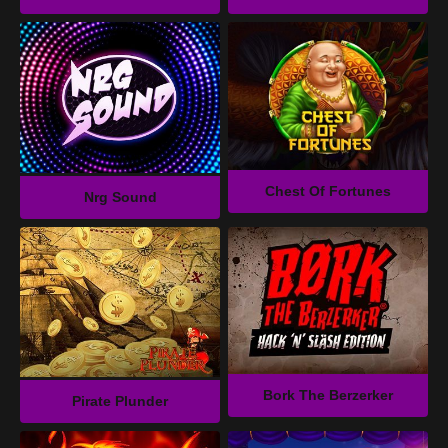
Chest Of Fortunes
Nrg Sound
Bork The Berzerker
Pirate Plunder