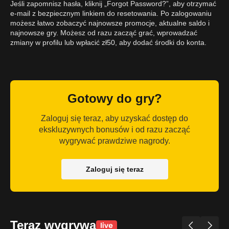
Jeśli zapomnisz hasła, kliknij „Forgot Password?”, aby otrzymać
e-mail z bezpiecznym linkiem do resetowania. Po zalogowaniu
możesz łatwo zobaczyć najnowsze promocje, aktualne saldo i
najnowsze gry. Możesz od razu zacząć grać, wprowadzać
zmiany w profilu lub wpłacić zł50, aby dodać środki do konta.
Gotowy do gry?
Zaloguj się teraz, aby uzyskać dostęp do
ekskluzywnych bonusów i od razu zacząć
wygrywać prawdziwe nagrody.
Zaloguj się teraz
Teraz wygrywa