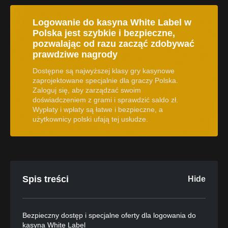
Logowanie do kasyna White Label w
Polska jest szybkie i bezpieczne,
pozwalając od razu zacząć zdobywać
prawdziwe nagrody
Dostępne są najwyższej klasy gry kasynowe
zaprojektowane specjalnie dla graczy Polska.
Zaloguj się, aby zarządzać swoim
doświadczeniem z grami i sprawdzić saldo zł.
Wypłaty i wpłaty są łatwe i bezpieczne, a
użytkownicy polski ufają tej usłudze.
Spis treści
Hide
Bezpieczny dostęp i specjalne oferty dla logowania do
kasyna White Label