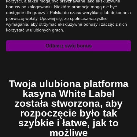
korzyści, a także mogą być przyznawane jako ekskluzywne
bonusy po zalogowaniu. Niektóre promocje mogą nie być
dostępne dla graczy z Polska do czasu weryfikacji lub dokonania
pierwszej wpłaty. Upewnij się, że spełniasz wszystkie
wymagania, aby otrzymać ekskluzywne bonusy i zacząć z nich
korzystać w ulubionych grach.
Odbierz swój bonus
Twoja ulubiona platforma
kasyna White Label
została stworzona, aby
rozpoczęcie było tak
szybkie i łatwe, jak to
możliwe