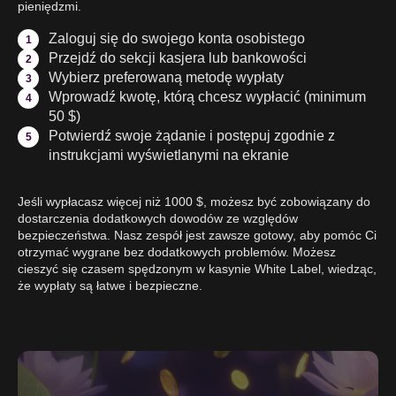
pieniędzmi.
Zaloguj się do swojego konta osobistego
Przejdź do sekcji kasjera lub bankowości
Wybierz preferowaną metodę wypłaty
Wprowadź kwotę, którą chcesz wypłacić (minimum
50 $)
Potwierdź swoje żądanie i postępuj zgodnie z
instrukcjami wyświetlanymi na ekranie
Jeśli wypłacasz więcej niż 1000 $, możesz być zobowiązany do
dostarczenia dodatkowych dowodów ze względów
bezpieczeństwa. Nasz zespół jest zawsze gotowy, aby pomóc Ci
otrzymać wygrane bez dodatkowych problemów. Możesz
cieszyć się czasem spędzonym w kasynie White Label, wiedząc,
że wypłaty są łatwe i bezpieczne.