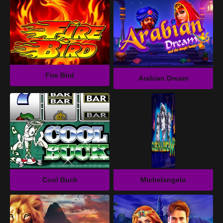
Fire Bird
Arabian Dream
Cool Buck
Wildfruits