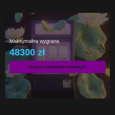
Maksymalna wygrana
48300 zł
Graj na urządzeniu mobilnym