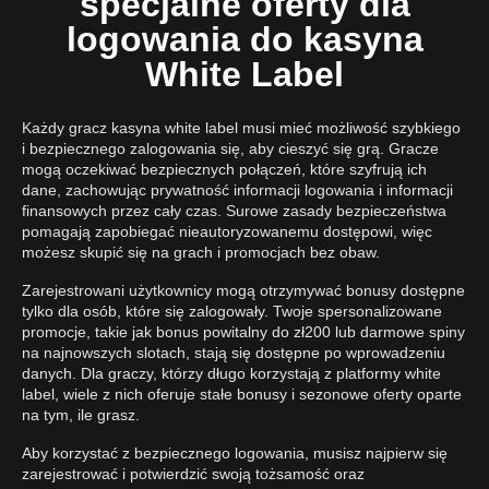
specjalne oferty dla
logowania do kasyna
White Label
Każdy gracz kasyna white label musi mieć możliwość szybkiego
i bezpiecznego zalogowania się, aby cieszyć się grą. Gracze
mogą oczekiwać bezpiecznych połączeń, które szyfrują ich
dane, zachowując prywatność informacji logowania i informacji
finansowych przez cały czas. Surowe zasady bezpieczeństwa
pomagają zapobiegać nieautoryzowanemu dostępowi, więc
możesz skupić się na grach i promocjach bez obaw.
Zarejestrowani użytkownicy mogą otrzymywać bonusy dostępne
tylko dla osób, które się zalogowały. Twoje spersonalizowane
promocje, takie jak bonus powitalny do zł200 lub darmowe spiny
na najnowszych slotach, stają się dostępne po wprowadzeniu
danych. Dla graczy, którzy długo korzystają z platformy white
label, wiele z nich oferuje stałe bonusy i sezonowe oferty oparte
na tym, ile grasz.
Aby korzystać z bezpiecznego logowania, musisz najpierw się
zarejestrować i potwierdzić swoją tożsamość oraz