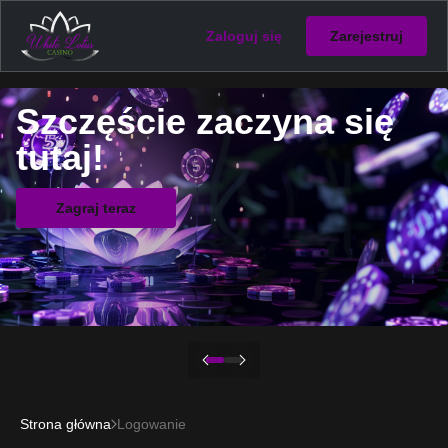
Zaloguj się
Zarejestruj
Szczęście zaczyna się
tutaj!
Zagraj teraz
Strona główna
Logowanie