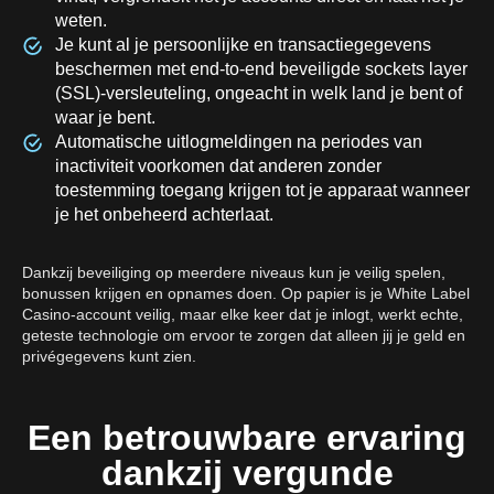
weten.
Je kunt al je persoonlijke en transactiegegevens
beschermen met end-to-end beveiligde sockets layer
(SSL)-versleuteling, ongeacht in welk land je bent of
waar je bent.
Automatische uitlogmeldingen na periodes van
inactiviteit voorkomen dat anderen zonder
toestemming toegang krijgen tot je apparaat wanneer
je het onbeheerd achterlaat.
Dankzij beveiliging op meerdere niveaus kun je veilig spelen,
bonussen krijgen en opnames doen. Op papier is je White Label
Casino-account veilig, maar elke keer dat je inlogt, werkt echte,
geteste technologie om ervoor te zorgen dat alleen jij je geld en
privégegevens kunt zien.
Een betrouwbare ervaring
dankzij vergunde