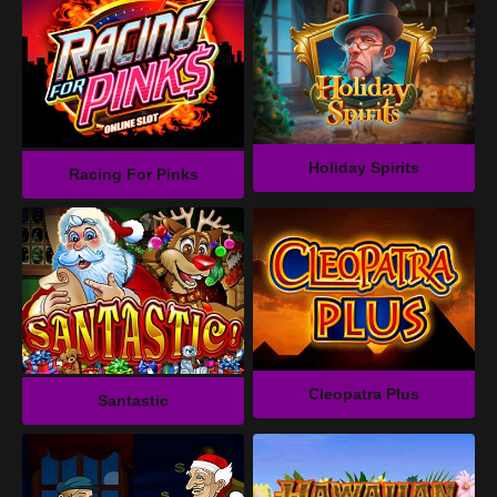
Holiday Spirits
Racing For Pinks
Cleopatra Plus
Santastic