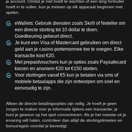
je account. Omdat je niet hoeft te wachten of een lang formulier
hoeft in te vullen, kun je meteen op elk apparaat beginnen met
spelen.
eWallets: Gebruik diensten zoals Skrill of Neteller om
een directe storting tot 10 dollar te doen.
Goedkeuring gebeurt direct.
Je kunt een Visa of Mastercard gebruiken om direct
geld aan je casino-portemonnee toe te voegen. Elke
transactie kost €20.
Met prepaidvouchers kun je opties zoals Paysafecard
kiezen en anoniem €20 tot €150 storten.
Voor stortingen vanaf €5 kun je betalen via sms of
mobiele betaalapps die zijn ontworpen om snel en
eenvoudig te zijn.
Alleen de directe betalingsopties zijn veilig. Je hoeft je geen
zorgen te maken over je informatie tijdens een transactie; je
kunt je gewoon op het spel concentreren. Als je het meeste uit je
ervaring wilt halen, controleer dan altijd de stortingslimieten en
bonusregels voordat je bevestigt.