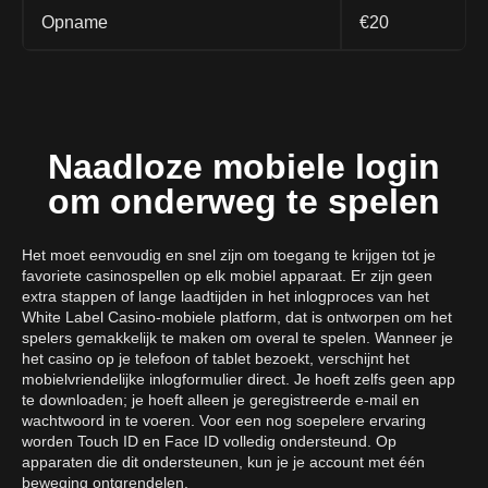
Opname
€20
Naadloze mobiele login
om onderweg te spelen
Het moet eenvoudig en snel zijn om toegang te krijgen tot je
favoriete casinospellen op elk mobiel apparaat. Er zijn geen
extra stappen of lange laadtijden in het inlogproces van het
White Label Casino-mobiele platform, dat is ontworpen om het
spelers gemakkelijk te maken om overal te spelen. Wanneer je
het casino op je telefoon of tablet bezoekt, verschijnt het
mobielvriendelijke inlogformulier direct. Je hoeft zelfs geen app
te downloaden; je hoeft alleen je geregistreerde e-mail en
wachtwoord in te voeren. Voor een nog soepelere ervaring
worden Touch ID en Face ID volledig ondersteund. Op
apparaten die dit ondersteunen, kun je je account met één
beweging ontgrendelen.