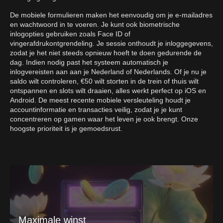
De mobiele formulieren maken het eenvoudig om je e-mailadres
en wachtwoord in te voeren. Je kunt ook biometrische
inlogopties gebruiken zoals Face ID of
vingerafdrukontgrendeling. Je sessie onthoudt je inloggegevens,
zodat je het niet steeds opnieuw hoeft te doen gedurende de
dag. Indien nodig past het systeem automatisch je
inlogvereisten aan aan je Nederland of Nederlands. Of je nu je
saldo wilt controleren, €50 wilt storten in de trein of thuis wilt
ontspannen en slots wilt draaien, alles werkt perfect op iOS en
Android. De meest recente mobiele versleuteling houdt je
accountinformatie en transacties veilig, zodat je je kunt
concentreren op gamen waar het leven je ook brengt. Onze
hoogste prioriteit is je gemoedsrust.
Maximale winst