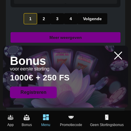
1
2
3
4
Volgende
Meer weergeven
Bonus
voor eerste storting
FAQ
1000€ + 250 FS
Registreren
Hoe log ik in op mijn White Label Casino-
account vanaf mijn telefoon?
Welke documenten heb ik nodig om mijn
App
Bonus
Menu
Promotiecode
Geen Stortingsbonus
account te verifiëren?