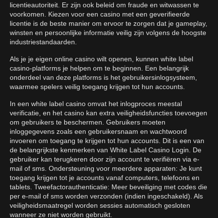
licentieautoriteit. Er zijn ook beleid om fraude en witwassen te
voorkomen. Kiezen voor een casino met een geverifieerde
licentie is de beste manier om ervoor te zorgen dat je gameplay,
winsten en persoonlijke informatie veilig zijn volgens de hoogste
industriestandaarden.
Als je je eigen online casino wilt openen, kunnen white label
casino-platforms je helpen om te beginnen. Een belangrijk
onderdeel van deze platforms is het gebruikersinlogsysteem,
waarmee spelers veilig toegang krijgen tot hun accounts.
In een white label casino omvat het inlogproces meestal
verificatie, en het casino kan extra veiligheidsfuncties toevoegen
om gebruikers te beschermen. Gebruikers moeten
inloggegevens zoals een gebruikersnaam en wachtwoord
invoeren om toegang te krijgen tot hun accounts. Dit is een van
de belangrijkste kenmerken van White Label Casino Login. De
gebruiker kan terugkeren door zijn account te verifiëren via e-
mail of sms. Ondersteuning voor meerdere apparaten: Je kunt
toegang krijgen tot je accounts vanaf computers, telefoons en
tablets. Tweefactorauthenticatie: Meer beveiliging met codes die
per e-mail of sms worden verzonden (indien ingeschakeld). Als
veiligheidsmaatregel worden sessies automatisch gesloten
wanneer ze niet worden gebruikt.