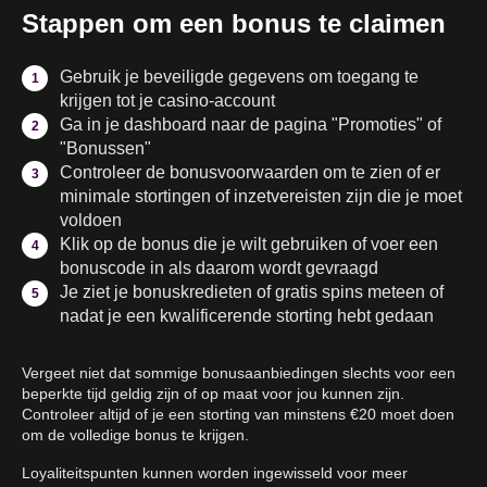
Stappen om een bonus te claimen
Gebruik je beveiligde gegevens om toegang te
krijgen tot je casino-account
Ga in je dashboard naar de pagina "Promoties" of
"Bonussen"
Controleer de bonusvoorwaarden om te zien of er
minimale stortingen of inzetvereisten zijn die je moet
voldoen
Klik op de bonus die je wilt gebruiken of voer een
bonuscode in als daarom wordt gevraagd
Je ziet je bonuskredieten of gratis spins meteen of
nadat je een kwalificerende storting hebt gedaan
Vergeet niet dat sommige bonusaanbiedingen slechts voor een
beperkte tijd geldig zijn of op maat voor jou kunnen zijn.
Controleer altijd of je een storting van minstens €20 moet doen
om de volledige bonus te krijgen.
Loyaliteitspunten kunnen worden ingewisseld voor meer