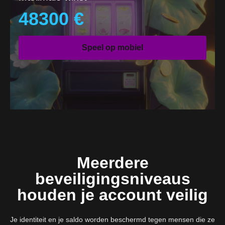
48300 €
Speel op mobiel
Meerdere
beveiligingsniveaus
houden je account veilig
Je identiteit en je saldo worden beschermd tegen mensen die ze