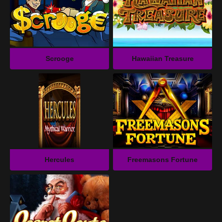
Scrooge
Hawaiian Treasure
Champion Of The Track
Freemasons Fortune