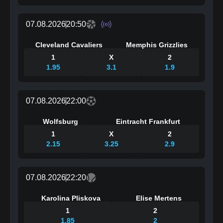
07.08.2026
20:50
Cleveland Cavaliers
Memphis Grizzlies
1
X
2
1.95
3.1
1.9
07.08.2026
22:00
Wolfsburg
Eintracht Frankfurt
1
X
2
2.15
3.25
2.9
07.08.2026
22:20
Karolina Pliskova
Elise Mertens
1
2
1.85
2