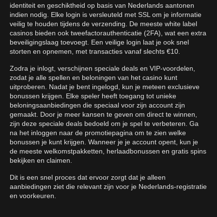
identiteit en geschiktheid op basis van Nederlands aantonen
indien nodig. Elke login is versleuteld met SSL om je informatie
veilig te houden tijdens de verzending. De meeste white label
casinos bieden ook tweefactorauthenticatie (2FA), wat een extra
beveiligingslaag toevoegt. Een veilige login laat je ook snel
storten en opnemen, met transacties vanaf slechts €10.
Zodra je inlogt, verschijnen speciale deals en VIP-voordelen,
zodat je alle spellen en beloningen van het casino kunt
uitproberen. Nadat je bent ingelogd, kun je meteen exclusieve
bonussen krijgen. Elke speler heeft toegang tot unieke
beloningsaanbiedingen die speciaal voor zijn account zijn
gemaakt. Door je meer kansen te geven om direct te winnen,
zijn deze speciale deals bedoeld om je spel te verbeteren. Ga
na het inloggen naar de promotiepagina om te zien welke
bonussen je kunt krijgen. Wanneer je je account opent, kun je
de meeste welkomstpakketten, herlaadbonussen en gratis spins
bekijken en claimen.
Dit is een snel proces dat ervoor zorgt dat je alleen
aanbiedingen ziet die relevant zijn voor je Nederlands-registratie
en voorkeuren.