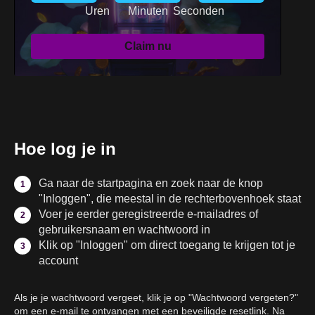
Uren
Minuten
Seconden
Claim nu
Hoe log je in
Ga naar de startpagina en zoek naar de knop
"Inloggen", die meestal in de rechterbovenhoek staat
Voer je eerder geregistreerde e-mailadres of
gebruikersnaam en wachtwoord in
Klik op "Inloggen" om direct toegang te krijgen tot je
account
Als je je wachtwoord vergeet, klik je op "Wachtwoord vergeten?"
om een e-mail te ontvangen met een beveiligde resetlink. Na