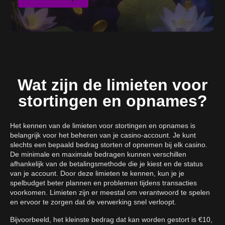
Wat zijn de limieten voor
stortingen en opnames?
Het kennen van de limieten voor stortingen en opnames is
belangrijk voor het beheren van je casino-account. Je kunt
slechts een bepaald bedrag storten of opnemen bij elk casino.
De minimale en maximale bedragen kunnen verschillen
afhankelijk van de betalingsmethode die je kiest en de status
van je account. Door deze limieten te kennen, kun je je
spelbudget beter plannen en problemen tijdens transacties
voorkomen. Limieten zijn er meestal om verantwoord te spelen
en ervoor te zorgen dat de verwerking snel verloopt.
Bijvoorbeeld, het kleinste bedrag dat kan worden gestort is €10,