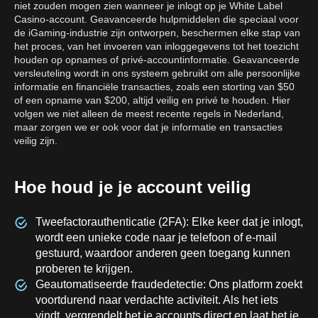
niet zouden mogen zien wanneer je inlogt op je White Label
Casino-account. Geavanceerde hulpmiddelen die speciaal voor
de iGaming-industrie zijn ontworpen, beschermen elke stap van
het proces, van het invoeren van inloggegevens tot het toezicht
houden op opnames of privé-accountinformatie. Geavanceerde
versleuteling wordt in ons systeem gebruikt om alle persoonlijke
informatie en financiële transacties, zoals een storting van $50
of een opname van $200, altijd veilig en privé te houden. Hier
volgen we niet alleen de meest recente regels in Nederland,
maar zorgen we er ook voor dat je informatie en transacties
veilig zijn.
Hoe houd je je account veilig
Tweefactorauthenticatie (2FA): Elke keer dat je inlogt,
wordt een unieke code naar je telefoon of e-mail
gestuurd, waardoor anderen geen toegang kunnen
proberen te krijgen.
Geautomatiseerde fraudedetectie: Ons platform zoekt
voortdurend naar verdachte activiteit. Als het iets
vindt, vergrendelt het je accounts direct en laat het je