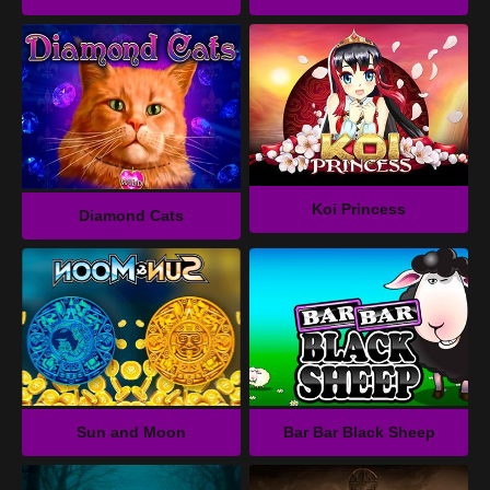
Niezawodna obsługa klienta jest ważna, gdy musisz
odebrać, wykorzystać lub naprawić swój bonus bez
depozytu na platformie kasyna white label
Koi Princess
Diamond Cats
South Park
Bar Bar Black Sheep