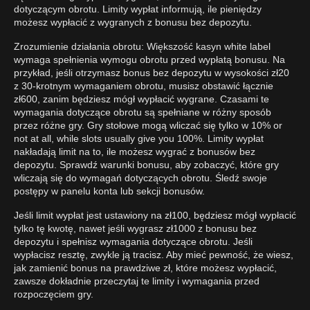
dotyczącym obrotu. Limity wypłat informują, ile pieniędzy
możesz wypłacić z wygranych z bonusu bez depozytu.
Zrozumienie działania obrotu: Większość kasyn white label
wymaga spełnienia wymogu obrotu przed wypłatą bonusu. Na
przykład, jeśli otrzymasz bonus bez depozytu w wysokości zł20
z 30-krotnym wymaganiem obrotu, musisz obstawić łącznie
zł600, zanim będziesz mógł wypłacić wygrane. Czasami te
wymagania dotyczące obrotu są spełniane w różny sposób
przez różne gry. Gry stołowe mogą wliczać się tylko w 10% or
not at all, while slots usually give you 100%. Limity wypłat
nakładają limit na to, ile możesz wygrać z bonusów bez
depozytu. Sprawdź warunki bonusu, aby zobaczyć, które gry
wliczają się do wymagań dotyczących obrotu. Śledź swoje
postępy w panelu konta lub sekcji bonusów.
Jeśli limit wypłat jest ustawiony na zł100, będziesz mógł wypłacić
tylko tę kwotę, nawet jeśli wygrasz zł1000 z bonusu bez
depozytu i spełnisz wymagania dotyczące obrotu. Jeśli
wypłacisz resztę, zwykle ją tracisz. Aby mieć pewność, że wiesz,
jak zamienić bonus na prawdziwe zł, które możesz wypłacić,
zawsze dokładnie przeczytaj te limity i wymagania przed
rozpoczęciem gry.