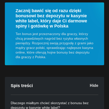
Zacznij bawić się od razu dzięki
bonusowi bez depozytu w kasynie
white label, który daje Ci darmowe
spiny i gotówkę w Polska
Ten bonus jest przeznaczony dla graczy, którzy
chcą prawdziwych nagród bez ryzyka własnych
pieniędzy. Rozpocznij swoją przygodę z grami jako
mądry gracz polski, sprawdzając najlepsze kasyna
online, które oferują hojne bonusy bez depozytu
dla graczy z Polska.
Spis treści
Hide
Dlaczego miałbym chcieć skorzystać z bonusu bez
depozytu w kasynie white label?