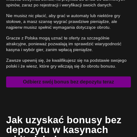
spinów, zaraz po rejestracji i weryfikacji swoich danych.
Nie musisz nic płacić, aby grać w automaty lub niektóre gry
stołowe, a masz szansę wygrać prawdziwe pieniądze, ale
najpierw musisz spełnić wymagania dotyczące obrotu.
Gracze z Polska mogą uznać te oferty za szczególnie
atrakcyjne, ponieważ pozwalają im sprawdzić wiarygodność
kasyna i wybór gier, zanim wpłacą pieniądze.
Zawsze upewnij się, że kwalifikujesz się na podstawie swojego
polski i że wiesz, które gry wliczają się do obrotu bonusu.
Odbierz swój bonus bez depozytu teraz
Jak uzyskać bonusy bez
depozytu w kasynach