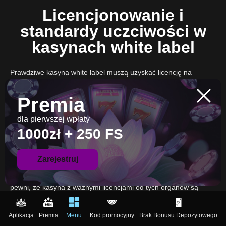
Licencjonowanie i
standardy uczciwości w
kasynach white label
Prawdziwe kasyna white label muszą uzyskać licencję na
prowadzenie gier hazardowych, zanim będą mogły zaoferować
bonus bez depozytu lub pozwolić na rejestrację. Gracze mogą
Premia
być pewni, że operator jest nadzorowany i będzie ponosił
odpowiedzialność za uczciwą grę, bezpieczeństwo środków i fair
dla pierwszej wpłaty
play. Aby zapobiec oszustwom, chronić dane osobowe i
oddzielać salda graczy od budżetów operacyjnych, organy
1000zł + 250 FS
regulacyjne wymagają od platform white label przestrzegania
ścisłych zasad. Licencje zapewniają bezpieczeństwo gier. Przed
wydaniem każdej licencji przeprowadzane są sprawdzenia
Zarejestruj
przeszłości, audyty finansowe i regularne przeglądy procedur
operacyjnych. Wszyscy gracze, niezależnie od polski, mogą być
pewni, że kasyna z ważnymi licencjami od tych organów są
zobowiązane do uczciwości i bezpieczeństwa.
Zweryfikowana uczciwość: generatory liczb losowych zasilające
Aplikacja
Premia
Menu
Kod promocyjny
Brak Bonusu Depozytowego
automaty i gry są regularnie testowane przez regulatorów, aby