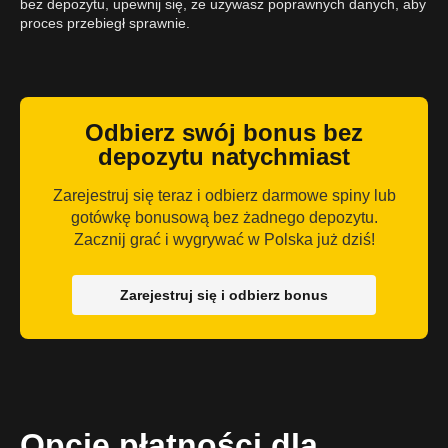
bez depozytu, upewnij się, że używasz poprawnych danych, aby
proces przebiegł sprawnie.
Odbierz swój bonus bez
depozytu natychmiast
Zarejestruj się teraz i odbierz darmowe spiny lub
gotówkę bonusową bez żadnego depozytu.
Zacznij grać i wygrywać w Polska już dziś!
Zarejestruj się i odbierz bonus
Opcje płatności dla