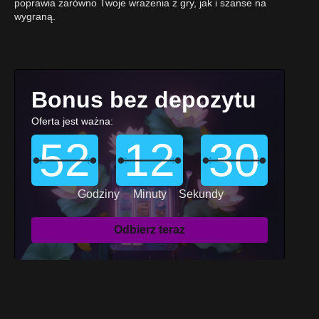
poprawia zarówno Twoje wrażenia z gry, jak i szanse na
wygraną.
Bonus bez depozytu
Oferta jest ważna:
52
12
29
Godziny
Minuty
Sekundy
Odbierz teraz