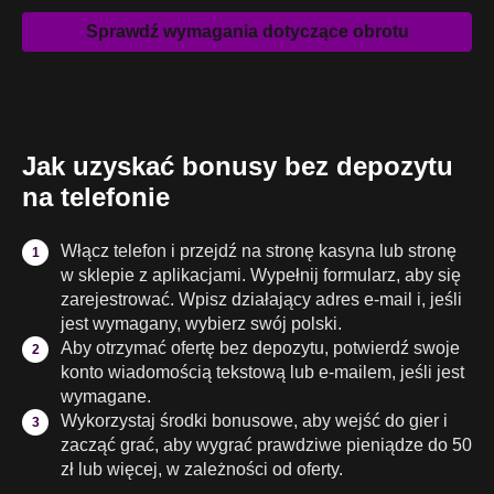
Sprawdź wymagania dotyczące obrotu
Jak uzyskać bonusy bez depozytu
na telefonie
Włącz telefon i przejdź na stronę kasyna lub stronę
w sklepie z aplikacjami. Wypełnij formularz, aby się
zarejestrować. Wpisz działający adres e-mail i, jeśli
jest wymagany, wybierz swój polski.
Aby otrzymać ofertę bez depozytu, potwierdź swoje
konto wiadomością tekstową lub e-mailem, jeśli jest
wymagane.
Wykorzystaj środki bonusowe, aby wejść do gier i
zacząć grać, aby wygrać prawdziwe pieniądze do 50
zł lub więcej, w zależności od oferty.