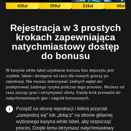
435zł
359zł
216zł
48zł
Rejestracja w 3 prostych
krokach zapewniająca
natychmiastowy dostęp
do bonusu
W kasynie white label uzyskanie bonusu bez depozytu jest
szybkie, łatwe i dostępne od razu dla nowych graczy po
rejestracji. Nie musisz dokonywać żadnych wpłat ani
podejmować żadnego ryzyka podczas tego procesu. Możesz od
razu zacząć grać i otrzymywać oferty. Każdy krok prowadzi do
natychmiastowych gier i nagród bonusowych.
Przejdź na stronę rejestracji i kliknij przycisk
„zarejestruj się” lub „dołącz” na stronie głównej
wybranego kasyna white label, aby rozpocząć
proces. Dzięki temu otrzymasz natychmiastowy