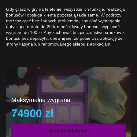
Gdy grasz w gry na telefonie, wszystkie ich funkcje, realizacja
bonusów i obsługa klienta pozostają takie same. W podróży
możesz grać bez żadnych problemów, spełniać wymagania
dotyczące obrotu do 20-krotności kwoty bonusu i wypłacać
wygrane do 100 zł. Aby zachować bezpieczeństwo środków z
bonusu bez depozytu, upewnij się, że pobierasz aplikację ze
strony kasyna lub renomowanego sklepu z aplikacjami.
Maksymalna wygrana
74900 zł
Graj na telefonie