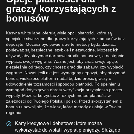
graczy korzystających z
bonusów
Kasyna white label oferują wiele opcji płatności, które są
specjalnie stworzone dla graczy korzystających z bonusów bez
depozytu. Możesz być pewien, że te metody będą działać,
ponieważ są bezpieczne, szybkie i niezawodne. Możesz ich
używać, aby otrzymać darmowe środki bonusowe, a następnie
wypłacić swoje wygrane. Ważne jest, aby znać swoje opcje,
niezależnie od tego, czy chcesz grać dla zabawy, czy wypłacić
wygrane. Nawet jeśli nie jest wymagany depozyt, aby otrzymać
bonus, większość platform nadal będzie prosić graczy o
udowodnienie tożsamości i sposobu płatności. Po spełnieniu
wymagań dotyczących obrotu weryfikacja przyspiesza proces
wypłaty. Możesz korzystać z różnych metod płatności w
zależności od Twojego Polska i polski. Przed skorzystaniem z
bonusu upewnij się, że wiesz, które metody działają w Twoim
regionie.
Karty kredytowe i debetowe: które można
wykorzystać do wpłat i wypłat pieniędzy. Służą do