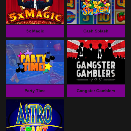
5x Magic
Cash Splash
Party Time
Gangster Gamblers