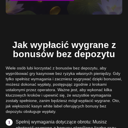
Jak wypłacić wygrane z
bonusów bez depozytu
Wiele osób lubi korzystać z bonusów bez depozytu, aby
wypróbować gry kasynowe bez ryzyka własnych pieniędzy. Gdy
tylko spełnisz wymagania i zaczniesz wygrywać dzięki bonusowi,
możesz dokonać wypłaty, postępując zgodnie z krokami
ustalonymi przez operatora. Ważne jest, aby wykonać kilka
kluczowych kroków i upewnić się, że wszystkie wymagania
zostały spełnione, zanim będziesz mógł wypłacić wygrane. Oto,
jak większość kasyn white label oferujących bonusy bez
depozytu obsługuje wypłaty.
Spełnij wymagania dotyczące obrotu: Musisz