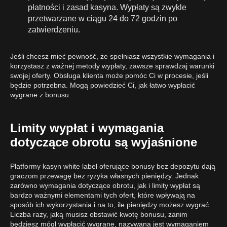
płatności i zasad kasyna. Wypłaty są zwykle
przetwarzane w ciągu 24 do 72 godzin po
zatwierdzeniu.
Jeśli chcesz mieć pewność, że spełniasz wszystkie wymagania i
korzystasz z ważnej metody wypłaty, zawsze sprawdzaj warunki
swojej oferty. Obsługa klienta może pomóc Ci w procesie, jeśli
będzie potrzebna. Mogą powiedzieć Ci, jak łatwo wypłacić
wygrane z bonusu.
Limity wypłat i wymagania
dotyczące obrotu są wyjaśnione
Platformy kasyn white label oferujące bonusy bez depozytu dają
graczom przewagę bez ryzyka własnych pieniędzy. Jednak
zarówno wymagania dotyczące obrotu, jak i limity wypłat są
bardzo ważnymi elementami tych ofert, które wpływają na
sposób ich wykorzystania i na to, ile pieniędzy możesz wygrać.
Liczba razy, jaką musisz obstawić kwotę bonusu, zanim
będziesz mógł wypłacić wygrane, nazywana jest wymaganiem