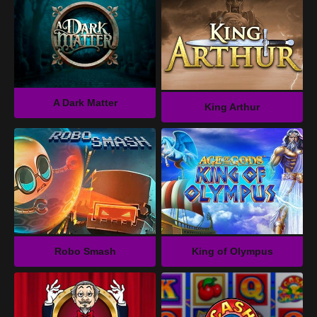
A Dark Matter
King Arthur
Robo Smash
King of Olympus