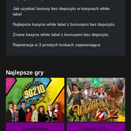
Jak uzyskać bonusy bez depozytu w kasynach white
label
Najlepsze kasyna white label z bonusami bez depozytu
Znane kasyna white label z bonusami bez depozytu
Rejestracja w 3 prostych krokach zapewniająca
natychmiastowy dostęp do bonusu
Opcje płatności dla graczy korzystających z bonusów
Jak wypłacić wygrane z bonusów bez depozytu
Najlepsze gry
Limity wypłat i wymagania dotyczące obrotu są
wyjaśnione
Jak uzyskać bonusy bez depozytu na telefonie
Lepsze środki bezpieczeństwa, aby grać bezpiecznie
Licencjonowanie i standardy uczciwości w kasynach
white label
Beverly Hills
Wizard of Oz