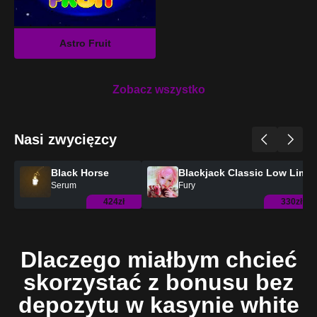
Astro Fruit
Zobacz wszystko
Nasi zwycięzcy
Black Horse
Blackjack Classic Low Limit
Serum
Fury
424zł
330zł
Dlaczego miałbym chcieć
skorzystać z bonusu bez
depozytu w kasynie white