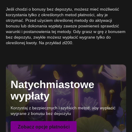
Jeśli chodzi o bonusy bez depozytu, możesz mieć możliwość
korzystania tylko z określonych metod płatności, aby je
otrzymać. Przed użyciem określonej metody do aktywacji
bonusu lub dokonania wypłaty zawsze powinieneś sprawdzić
warunki i postanowienia tej metody. Gdy grasz w grę z bonusem
bez depozytu, zwykle możesz wypłacić wygrane tylko do
określonej kwoty. Na przykład zł200.
Natychmiastowe
wypłaty
Korzystaj z bezpiecznych i szybkich metod, aby wypłacić
wygrane z bonusu bez depozytu
Zobacz opcje płatności