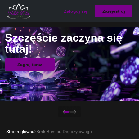
Zaloguj się
Zarejestruj
Szczęście zaczyna się
tutaj!
Zagraj teraz
Strona główna
Brak Bonusu Depozytowego